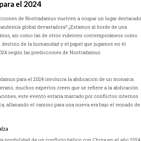
para el 2024
icciones de Nostradamus vuelven a ocupar un lugar destacad
 pandemia global devastadora? ¿Estamos al borde de una
damus, así como las de otros videntes contemporáneos como
l destino de la humanidad y el papel que jugamos en él.
024 según las predicciones de Nostradamus.
damus para el 2024 involucra la abdicación de un monarca.
erano, muchos expertos creen que se refiere a la abdicación
etaciones, este evento estaría marcado por conflictos internos
ca, allanando el camino para una nueva era bajo el reinado de
alza
a posibilidad de un conflicto bélico con China en el año 2024