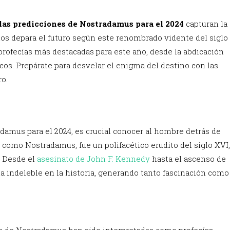
las predicciones de Nostradamus para el 2024
capturan la
os depara el futuro según este renombrado vidente del siglo
profecías más destacadas para este año, desde la abdicación
cos. Prepárate para desvelar el enigma del destino con las
ro.
amus para el 2024, es crucial conocer al hombre detrás de
como Nostradamus, fue un polifacético erudito del siglo XVI,
. Desde el
asesinato de John F. Kennedy
hasta el ascenso de
la indeleble en la historia, generando tanto fascinación como
nes de Nostradamus han sido interpretadas como profecías