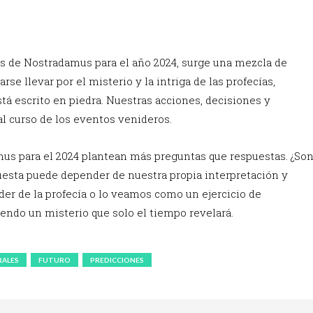
s de Nostradamus para el año 2024, surge una mezcla de
rse llevar por el misterio y la intriga de las profecías,
tá escrito en piedra. Nuestras acciones, decisiones y
al curso de los eventos venideros.
mus para el 2024 plantean más preguntas que respuestas. ¿So
uesta puede depender de nuestra propia interpretación y
der de la profecía o lo veamos como un ejercicio de
iendo un misterio que solo el tiempo revelará.
RALES
FUTURO
PREDICCIONES