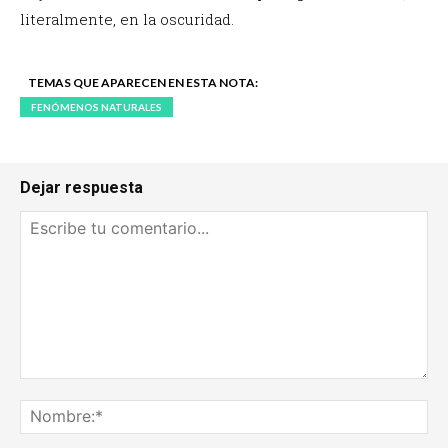
literalmente, en la oscuridad.
TEMAS QUE APARECEN EN ESTA NOTA:
FENÓMENOS NATURALES
Dejar respuesta
Escribe
tu
No
comentario...