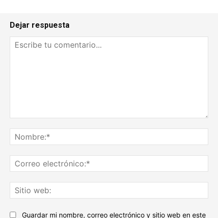
Dejar respuesta
Escribe
tu
No
comentario...
Co
ele
Sit
we
Guardar mi nombre, correo electrónico y sitio web en este