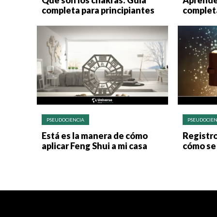
Qué son los chakras: Guía
Aprende
completa para principiantes
completa
PSEUDOCIENCIA
PSEUDOCIEN
Está es la manera de cómo
Registro
aplicar Feng Shui a mi casa
cómo se 