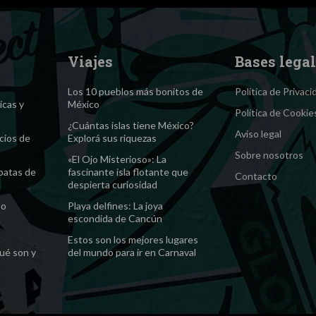
Viajes
Bases lega
Los 10 pueblos más bonitos de
Política de Privaci
icas y
México
Política de Cookie
¿Cuántas islas tiene México?
Aviso legal
cios de
Explorá sus riquezas
Sobre nosotros
«El Ojo Misterioso»: La
 patas de
fascinante isla flotante que
Contacto
despierta curiosidad
 o
Playa delfines: La joya
escondida de Cancún
Estos son los mejores lugares
ué son y
del mundo para ir en Carnaval