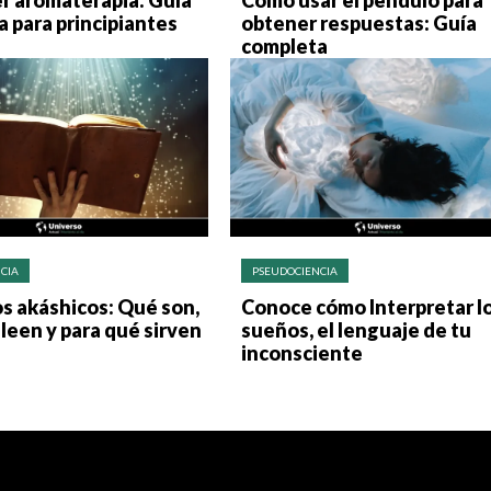
r aromaterapia: Guía
Cómo usar el péndulo para
 para principiantes
obtener respuestas: Guía
completa
CIA
PSEUDOCIENCIA
s akáshicos: Qué son,
Conoce cómo Interpretar l
leen y para qué sirven
sueños, el lenguaje de tu
inconsciente