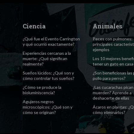
Ciencia
Animales
¿Qué fue el Evento Carrington
Peces con pulmones:
y qué ocurrió exactamente?
principales característ
ejemplos
Experiencias cercanas a la
muerte: ¿Qué significan
Los 10 mejores benefi
realmente?
tener un gato en casa
Sueños lúcidos: ¿Qué son y
¿Son beneficiosas las
cómo controlar tus sueños?
pollo para perros?
¿Cómo se produce la
¿Las cucarachas pican
bioluminiscencia?
muerden? Aprende a
deshacerte de ellas
Agujeros negros
microscópicos: ¿Qué son y
Ácaros en plantas: ¿Q
cómo se originan?
cómo eliminarlos?