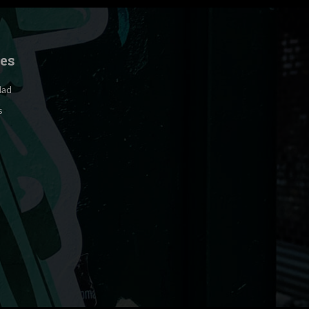
les
dad
s