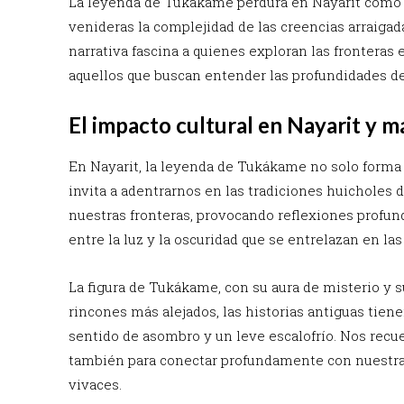
La leyenda de Tukákame perdura en Nayarit como u
venideras la complejidad de las creencias arraigadas
narrativa fascina a quienes exploran las fronteras 
aquellos que buscan entender las profundidades de
El impacto cultural en Nayarit y má
En Nayarit, la leyenda de Tukákame no solo forma 
invita a adentrarnos en las tradiciones huicholes 
nuestras fronteras, provocando reflexiones profund
entre la luz y la oscuridad que se entrelazan en la
La figura de Tukákame, con su aura de misterio y s
rincones más alejados, las historias antiguas tiene
sentido de asombro y un leve escalofrío. Nos recue
también para conectar profundamente con nuestra
vivaces.