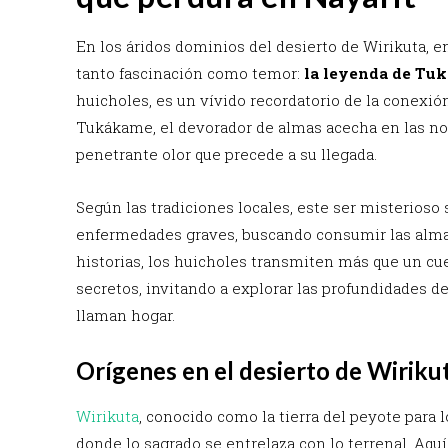
En los áridos dominios del desierto de Wirikuta, en
tanto fascinación como temor:
la leyenda de Tu
huicholes, es un vívido recordatorio de la conexión
Tukákame, el devorador de almas acecha en las noc
penetrante olor que precede a su llegada.
Según las tradiciones locales, este ser misterioso
enfermedades graves, buscando consumir las almas
historias, los huicholes transmiten más que un cu
secretos, invitando a explorar las profundidades d
llaman hogar.
Orígenes en el desierto de Wiriku
Wirikuta
, conocido como la tierra del peyote para l
donde lo sagrado se entrelaza con lo terrenal. Aq