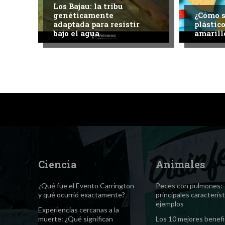
Los Bajau: la tribu
genéticamente
¿Cómo s
adaptada para resistir
plástic
bajo el agua
amarill
Ciencia
Animales
¿Qué fue el Evento Carrington
Peces con pulmones:
y qué ocurrió exactamente?
principales característ
ejemplos
Experiencias cercanas a la
muerte: ¿Qué significan
Los 10 mejores benefi