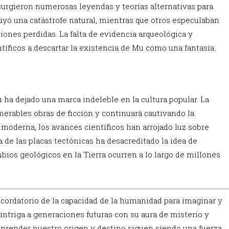
surgieron numerosas leyendas y teorías alternativas para
ruyó una catástrofe natural, mientras que otros especulaban
ciones perdidas. La falta de evidencia arqueológica y
ntíficos a descartar la existencia de Mu como una fantasía.
Mu ha dejado una marca indeleble en la cultura popular. La
erables obras de ficción y continuará cautivando la
a moderna, los avances científicos han arrojado luz sobre
 de las placas tectónicas ha desacreditado la idea de
ios geológicos en la Tierra ocurren a lo largo de millones
cordatorio de la capacidad de la humanidad para imaginar y
ntriga a generaciones futuras con su aura de misterio y
mprender nuestro origen y destino siguen siendo una fuerza