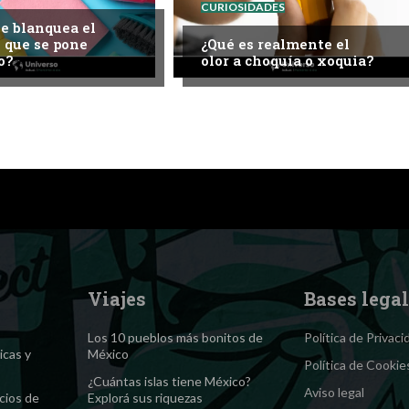
CURIOSIDADES
e blanquea el
o que se pone
¿Qué es realmente el
o?
olor a choquía o xoquia?
Viajes
Bases lega
Los 10 pueblos más bonitos de
Política de Privaci
icas y
México
Política de Cookie
¿Cuántas islas tiene México?
Aviso legal
cios de
Explorá sus riquezas