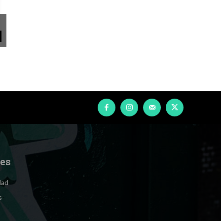
les
dad
s