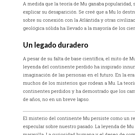
A medida que la teoría de Mu ganaba popularidad, 
explicar su desaparición. Se creé que a Mu lo dest
sobre su conexión con la Atlántida y otras civiliza
geológica sólida ha llevado a la mayoría de los cie
Un legado duradero
A pesar de su falta de base científica, el mito de 
leyenda del continente perdido ha inspirado innum
imaginación de las personas en el futuro. En la er
muchos de los misterios que rodean a Mu. La teoría
continentes perdidos y ha demostrado que los camb
de años, no en un breve lapso.
El misterio del continente Mu persiste como un re
especular sobre nuestro pasado. La leyenda de Mu i
maravilla. La curiosidad humana y el deseo de co