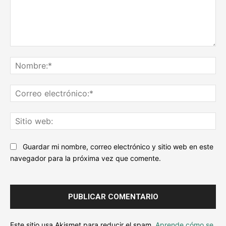
Escribe
tu
No
comentario...
Co
ele
Sit
we
Guardar mi nombre, correo electrónico y sitio web en este
navegador para la próxima vez que comente.
Este sitio usa Akismet para reducir el spam.
Aprende cómo se