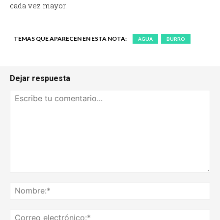
cada vez mayor.
TEMAS QUE APARECEN EN ESTA NOTA:
AGUA
BURRO
Dejar respuesta
Escribe
tu
No
comentario...
Co