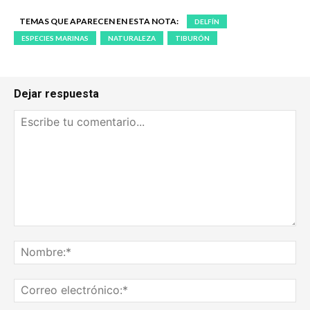
TEMAS QUE APARECEN EN ESTA NOTA:
DELFÍN
ESPECIES MARINAS
NATURALEZA
TIBURÓN
Dejar respuesta
Escribe
tu
No
comentario...
Co
ele