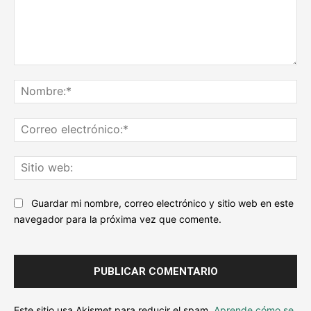
Escribe
tu
No
comentario...
Co
ele
Sit
we
Guardar mi nombre, correo electrónico y sitio web en este
navegador para la próxima vez que comente.
Este sitio usa Akismet para reducir el spam.
Aprende cómo se