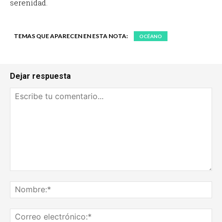
serenidad.
TEMAS QUE APARECEN EN ESTA NOTA:
OCÉANO
Dejar respuesta
Escribe
tu
No
comentario...
Co