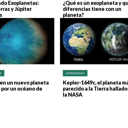
ndo Exoplanetas:
¿Qué es un exoplaneta y q
rras y Júpiter
diferencias tiene con un
s
planeta?
A
ASTRONOMÍA
en un nuevo planeta
Kepler-1649c, el planeta m
 por un océano de
parecido a la Tierra hallado
la NASA