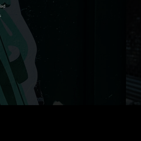
dad
s