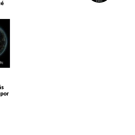
ué
ás
 por